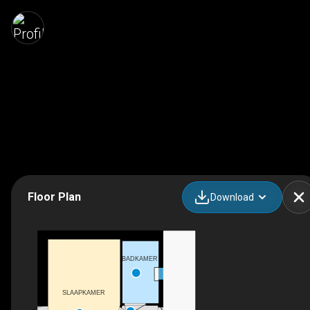
Floor Plan
Download
BADKAMER
SLAAPKAMER