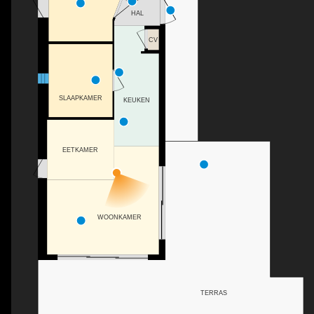
HAL
CV
SLAAPKAMER
KEUKEN
EETKAMER
WOONKAMER
TERRAS